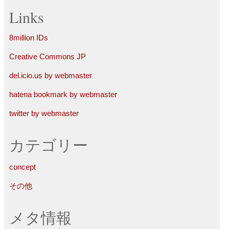
Links
8million IDs
Creative Commons JP
del.icio.us by webmaster
hatena bookmark by webmaster
twitter by webmaster
カテゴリー
concept
その他
メタ情報